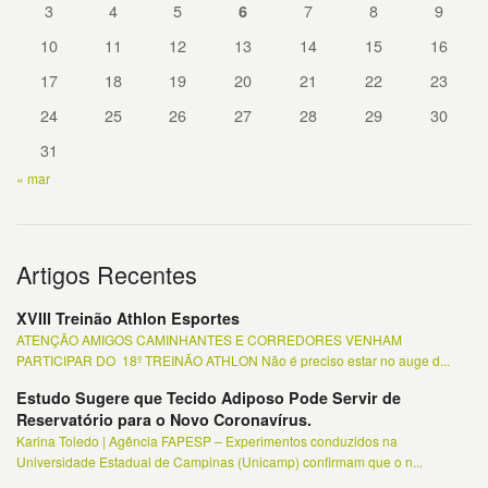
3
4
5
7
8
9
6
10
11
12
13
14
15
16
17
18
19
20
21
22
23
24
25
26
27
28
29
30
31
« mar
Artigos Recentes
XVIII Treinão Athlon Esportes
ATENÇÃO AMIGOS CAMINHANTES E CORREDORES VENHAM
PARTICIPAR DO 18º TREINÃO ATHLON Não é preciso estar no auge d...
Estudo Sugere que Tecido Adiposo Pode Servir de
Reservatório para o Novo Coronavírus.
Karina Toledo | Agência FAPESP – Experimentos conduzidos na
Universidade Estadual de Campinas (Unicamp) confirmam que o n...