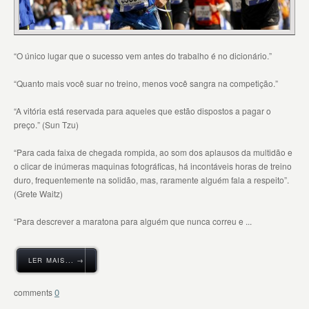
“O único lugar que o sucesso vem antes do trabalho é no dicionário.”
“Quanto mais você suar no treino, menos você sangra na competição.”
“A vitória está reservada para aqueles que estão dispostos a pagar o
preço.” (Sun Tzu)
“Para cada faixa de chegada rompida, ao som dos aplausos da multidão e
o clicar de inúmeras maquinas fotográficas, há incontáveis horas de treino
duro, frequentemente na solidão, mas, raramente alguém fala a respeito”.
(Grete Waitz)
“Para descrever a maratona para alguém que nunca correu e ...
LER MAIS... →
0