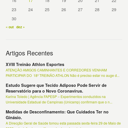
16
17
18
19
20
21
22
23
24
25
26
27
28
29
30
« out
dez »
Artigos Recentes
XVIII Treinão Athlon Esportes
ATENÇÃO AMIGOS CAMINHANTES E CORREDORES VENHAM
PARTICIPAR DO 18º TREINÃO ATHLON Não é preciso estar no auge d...
Estudo Sugere que Tecido Adiposo Pode Servir de
Reservatório para o Novo Coronavírus.
Karina Toledo | Agência FAPESP – Experimentos conduzidos na
Universidade Estadual de Campinas (Unicamp) confirmam que o n...
Medidas de Desconfinamento: Que Cuidados Ter no
Ginásio.
A Direcção Geral de Saúde tomou esta passada sexta-feira 29 de Maio de