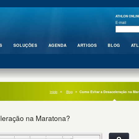
ATHLON ONLIN
E-mail
S
SOLUÇÕES
AGENDA
ARTIGOS
BLOG
AT
Início
Blog
Como Evitar a Desaceleração na Ma
leração na Maratona?