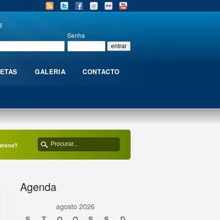
E
Senha
LETAS
GALERIA
CONTACTO
ratona?
Agenda
agosto 2026
S
T
Q
Q
S
S
D