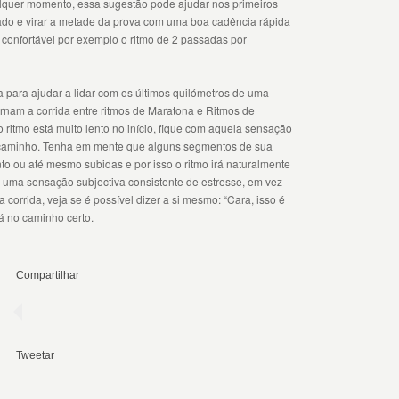
lquer momento, essa sugestão pode ajudar nos primeiros
xado e virar a metade da prova com uma boa cadência rápida
confortável por exemplo o ritmo de 2 passadas por
 para ajudar a lidar com os últimos quilómetros de uma
ernam a corrida entre ritmos de Maratona e Ritmos de
o ritmo está muito lento no início, fique com aquela sensação
 caminho. Tenha em mente que alguns segmentos de sua
to ou até mesmo subidas e por isso o ritmo irá naturalmente
r uma sensação subjectiva consistente de estresse, em vez
 corrida, veja se é possível dizer a si mesmo: “Cara, isso é
tá no caminho certo.