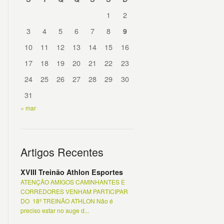
1
2
3
4
5
6
7
8
9
10
11
12
13
14
15
16
17
18
19
20
21
22
23
24
25
26
27
28
29
30
31
« mar
Artigos Recentes
XVIII Treinão Athlon Esportes
ATENÇÃO AMIGOS CAMINHANTES E
CORREDORES VENHAM PARTICIPAR
DO 18º TREINÃO ATHLON Não é
preciso estar no auge d...