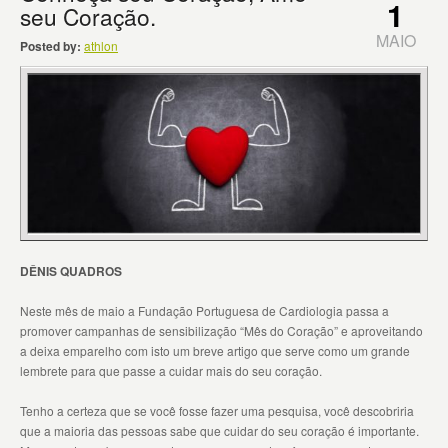
1
seu Coração.
MAIO
Posted by:
athlon
DÊNIS QUADROS
Neste mês de maio a Fundação Portuguesa de Cardiologia passa a
promover campanhas de sensibilização “Mês do Coração” e aproveitando
a deixa emparelho com isto um breve artigo que serve como um grande
lembrete para que passe a cuidar mais do seu coração.
Tenho a certeza que se você fosse fazer uma pesquisa, você descobriria
que a maioria das pessoas sabe que cuidar do seu coração é importante.