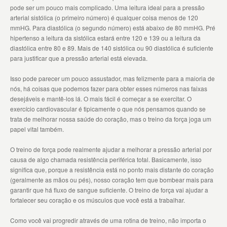
pode ser um pouco mais complicado. Uma leitura ideal para a pressão
arterial sistólica (o primeiro número) é qualquer coisa menos de 120
mmHG. Para diastólica (o segundo número) está abaixo de 80 mmHG. Pré
hipertenso a leitura da sistólica estará entre 120 e 139 ou a leitura da
diastólica entre 80 e 89. Mais de 140 sistólica ou 90 diastólica é suficiente
para justificar que a pressão arterial está elevada.
Isso pode parecer um pouco assustador, mas felizmente para a maioria de
nós, há coisas que podemos fazer para obter esses números nas faixas
desejáveis e mantê-los lá. O mais fácil é começar a se exercitar. O
exercício cardiovascular é tipicamente o que nós pensamos quando se
trata de melhorar nossa saúde do coração, mas o treino da força joga um
papel vital também.
O treino de força pode realmente ajudar a melhorar a pressão arterial por
causa de algo chamada resistência periférica total. Basicamente, isso
significa que, porque a resistência está no ponto mais distante do coração
(geralmente as mãos ou pés), nosso coração tem que bombear mais para
garantir que há fluxo de sangue suficiente. O treino de força vai ajudar a
fortalecer seu coração e os músculos que você está a trabalhar.
Como você vai progredir através de uma rotina de treino, não importa o