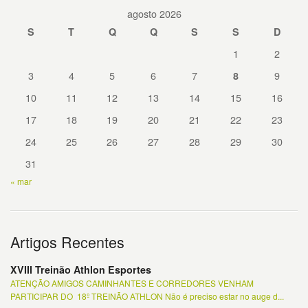
agosto 2026
S
T
Q
Q
S
S
D
1
2
3
4
5
6
7
9
8
10
11
12
13
14
15
16
17
18
19
20
21
22
23
24
25
26
27
28
29
30
31
« mar
Artigos Recentes
XVIII Treinão Athlon Esportes
ATENÇÃO AMIGOS CAMINHANTES E CORREDORES VENHAM
PARTICIPAR DO 18º TREINÃO ATHLON Não é preciso estar no auge d...