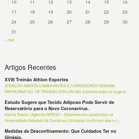
10
11
12
13
14
15
16
17
18
19
20
21
22
23
24
25
26
27
28
29
30
31
« mar
Artigos Recentes
XVIII Treinão Athlon Esportes
ATENÇÃO AMIGOS CAMINHANTES E CORREDORES VENHAM
PARTICIPAR DO 18º TREINÃO ATHLON Não é preciso estar no auge d...
Estudo Sugere que Tecido Adiposo Pode Servir de
Reservatório para o Novo Coronavírus.
Karina Toledo | Agência FAPESP – Experimentos conduzidos na
Universidade Estadual de Campinas (Unicamp) confirmam que o n...
Medidas de Desconfinamento: Que Cuidados Ter no
Ginásio.