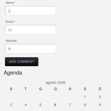
Name
*
Email
*
Website
Agenda
agosto 2026
S
T
Q
Q
S
S
D
1
2
3
4
5
7
8
9
6