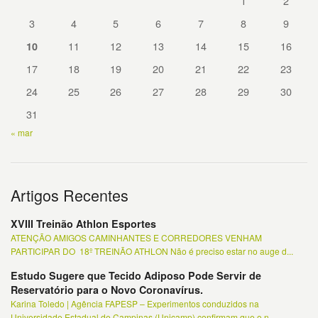
1
2
3
4
5
6
7
8
9
11
12
13
14
15
16
10
17
18
19
20
21
22
23
24
25
26
27
28
29
30
31
« mar
Artigos Recentes
XVIII Treinão Athlon Esportes
ATENÇÃO AMIGOS CAMINHANTES E CORREDORES VENHAM
PARTICIPAR DO 18º TREINÃO ATHLON Não é preciso estar no auge d...
Estudo Sugere que Tecido Adiposo Pode Servir de
Reservatório para o Novo Coronavírus.
Karina Toledo | Agência FAPESP – Experimentos conduzidos na
Universidade Estadual de Campinas (Unicamp) confirmam que o n...