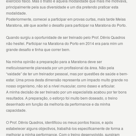
exercício físico. Mas o triatlo é aquela modalidade que mais me motivava,
principalmente pela sua diversidade e um dia pretendo praticar esta
modalidade.
Posteriormente, comecei a participar em provas curtas, mais tarde Meias
Maratona, até que aceitei o desafio para participar na Maratona do Porto.
Quando surgiu a oportunidade de ser treinado pelo Prof. Dênis Quadros
não hesitei. Participar na Maratona do Porto em 2014 era para mim um
grande desafio e tinha que correr bem.
Na minha opinião a preparação para a Maratona deve ser
meticulosamente planeada por um profissional da área. Não pela
“vaidade” de ter um treinador pessoal, mas por questões de saúde e bem-
estar. Uma prova desta dimensão representa um impacto muito grande no
nosso organismo, não só a nível muscular, como ósseo e articular.
A minha decisão de ser treinado por um especialista acabou por ter bons
resultados. A preparação, o esforço foi muito bem doseado, o treino
desenhado em função da melhoria da performance e da minha
capacidade.
O Prof. Dênis Quadros, identificou os meus pontos fracos, e após
estabelecer alguns objectivos, trabalhá-los especificamente de forma a
melhorar a minha performance. Com o treino desenvolvido, surgiram