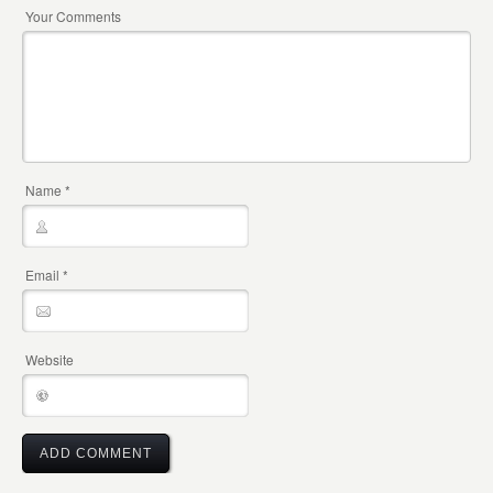
Your Comments
Name
*
Email
*
Website