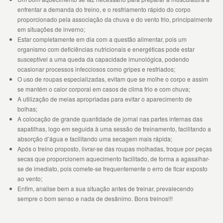
enfrentar a demanda do treino, e o resfriamento rápido do corpo
proporcionado pela associação da chuva e do vento frio, principalmente
em situações de inverno;
Estar completamente em dia com a questão alimentar, pois um
organismo com deficiências nutricionais e energéticas pode estar
susceptível a uma queda da capacidade imunológica, podendo
ocasionar processos infecciosos como gripes e resfriados;
O uso de roupas especializadas, evitam que se molhe o corpo e assim
se mantém o calor corporal em casos de clima frio e com chuva;
A utilização de meias apropriadas para evitar o aparecimento de
bolhas;
A colocação de grande quantidade de jornal nas partes internas das
sapatilhas, logo em seguida à uma sessão de treinamento, facilitando a
absorção d’água e facilitando uma secagem mais rápida;
Após o treino proposto, livrar-se das roupas molhadas, troque por peças
secas que proporcionem aquecimento facilitado, de forma a agasalhar-
se de imediato, pois comete-se frequentemente o erro de ficar exposto
ao vento;
Enfim, analise bem a sua situação antes de treinar, prevalecendo
sempre o bom senso e nada de desânimo. Bons treinos!!!